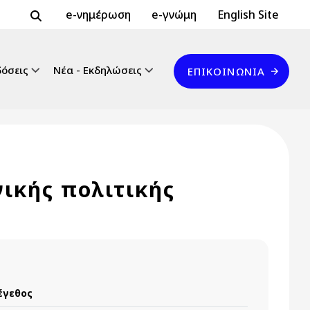
Header Top 2
Header Top
e-νημέρωση
e-γνώμη
English Site
Επικοινωνία
δόσεις
Νέα - Εκδηλώσεις
ΕΠΙΚΟΙΝΩΝΊΑ
νικής πολιτικής
έγεθος