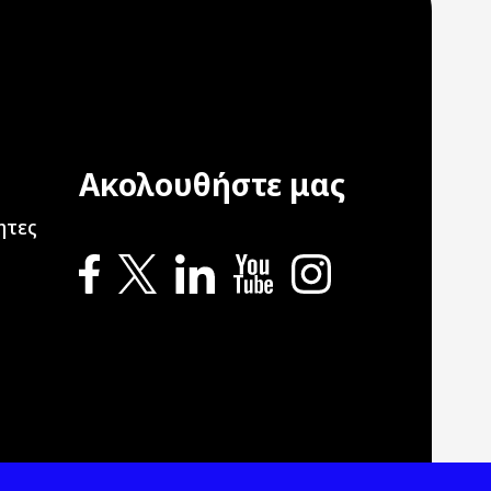
Ακολουθήστε μας
ation
ητες