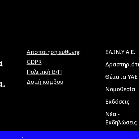
Main navig
Αποποίηση ευθύνης
ΕΛ.ΙΝ.Υ.Α.Ε.
α
GDPR
Δραστηριότ
Πολιτική Β/Π
Θέματα ΥΑΕ
α.
Δομή κόμβου
Νομοθεσία
Εκδόσεις
Νέα -
Εκδηλώσεις