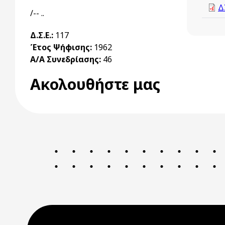
Δ
/-- ..
Δ.Σ.Ε.:
117
Έτος Ψήφισης:
1962
Α/Α Συνεδρίασης:
46
Ακολουθήστε μας