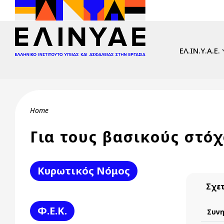
Skip to main content
Main navi
ΕΛ.ΙΝ.Υ.Α.Ε.
Breadcrumb
Home
Για τους βασικούς στόχ
Κυρωτικός Νόμος
Σχετ
Φ.Ε.Κ.
Συν