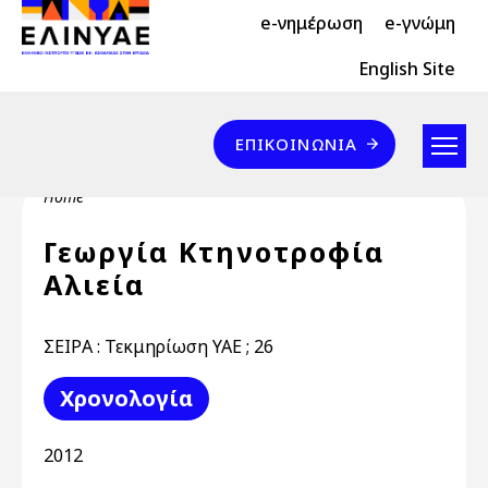
Header Top 2
Skip to main content
e-νημέρωση
e-γνώμη
Header Top
English Site
Επικοινωνία
ΕΠΙΚΟΙΝΩΝΊΑ
Breadcrumb
Home
Γεωργία Κτηνοτροφία
Αλιεία
ΣΕΙΡΑ : Τεκμηρίωση ΥΑΕ ; 26
Χρονολογία
2012