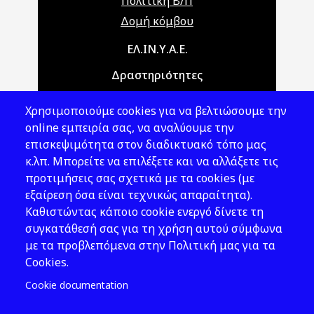
Πολιτική Β/Π
Δομή κόμβου
Main navigation
ΕΛ.ΙΝ.Υ.Α.Ε.
Δραστηριότητες
Θέματα ΥΑΕ
Χρησιμοποιούμε cookies για να βελτιώσουμε την
Νομοθεσία
online εμπειρία σας, να αναλύουμε την
επισκεψιμότητα στον διαδικτυακό τόπο μας
Εκδόσεις
κ.λπ. Μπορείτε να επιλέξετε και να αλλάξετε τις
προτιμήσεις σας σχετικά με τα cookies (με
Νέα - Εκδηλώσεις
εξαίρεση όσα είναι τεχνικώς απαραίτητα).
Ακολουθήστε μας
Καθιστώντας κάποιο cookie ενεργό δίνετε τη
συγκατάθεσή σας για τη χρήση αυτού σύμφωνα
με τα προβλεπόμενα στην Πολιτική μας για τα
Cookies.
Cookie documentation