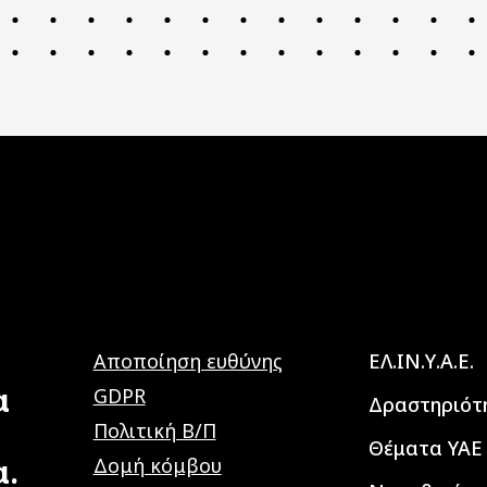
Main navig
Αποποίηση ευθύνης
ΕΛ.ΙΝ.Υ.Α.Ε.
α
GDPR
Δραστηριότ
Πολιτική Β/Π
Θέματα ΥΑΕ
α.
Δομή κόμβου