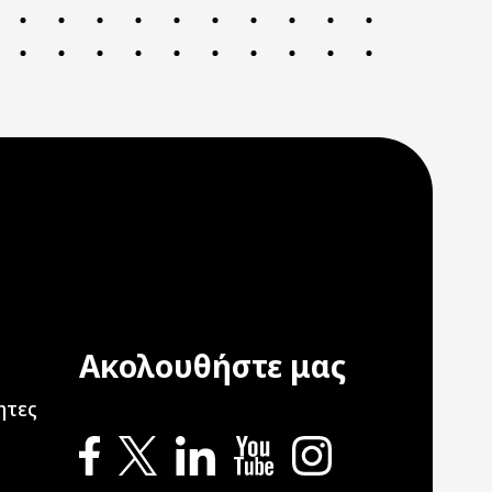
Ακολουθήστε μας
ation
ητες