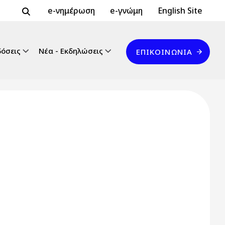
Header Top 2
Header Top
e-νημέρωση
e-γνώμη
English Site
Επικοινωνία
δόσεις
Νέα - Εκδηλώσεις
ΕΠΙΚΟΙΝΩΝΊΑ