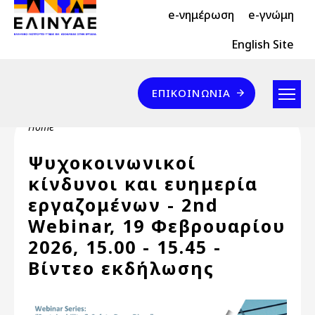
Header Top 2
Skip to main content
e-νημέρωση
e-γνώμη
Header Top
English Site
Επικοινωνία
ΕΠΙΚΟΙΝΩΝΊΑ
Breadcrumb
Home
Ψυχοκοινωνικοί
κίνδυνοι και ευημερία
εργαζομένων - 2nd
Webinar, 19 Φεβρουαρίου
2026, 15.00 - 15.45 -
Βίντεο εκδήλωσης