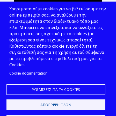
Θέματα ΥΑΕ
Χρησιμοποιούμε cookies για να βελτιώσουμε την
Νομοθεσία
online εμπειρία σας, να αναλύουμε την
επισκεψιμότητα στον διαδικτυακό τόπο μας
Εκδόσεις
κ.λπ. Μπορείτε να επιλέξετε και να αλλάξετε τις
προτιμήσεις σας σχετικά με τα cookies (με
Νέα - Εκδηλώσεις
εξαίρεση όσα είναι τεχνικώς απαραίτητα).
Ακολουθήστε μας
Καθιστώντας κάποιο cookie ενεργό δίνετε τη
συγκατάθεσή σας για τη χρήση αυτού σύμφωνα
με τα προβλεπόμενα στην Πολιτική μας για τα
Cookies.
Cookie documentation
ΡΥΘΜΊΣΕΙΣ ΓΙΑ ΤΑ COOKIES
2026 © ΕΛ.ΙΝ.Υ.Α.Ε.
ΑΠΌΡΡΙΨΗ ΌΛΩΝ
Design & Development by