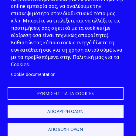
Νομοθεσία
online εμπειρία σας, να αναλύουμε την
επισκεψιμότητα στον διαδικτυακό τόπο μας
Εκδόσεις
κ.λπ. Μπορείτε να επιλέξετε και να αλλάξετε τις
προτιμήσεις σας σχετικά με τα cookies (με
Νέα - Εκδηλώσεις
εξαίρεση όσα είναι τεχνικώς απαραίτητα).
Ακολουθήστε μας
Καθιστώντας κάποιο cookie ενεργό δίνετε τη
συγκατάθεσή σας για τη χρήση αυτού σύμφωνα
με τα προβλεπόμενα στην Πολιτική μας για τα
Cookies.
Cookie documentation
ΡΥΘΜΊΣΕΙΣ ΓΙΑ ΤΑ COOKIES
2026 © ΕΛ.ΙΝ.Υ.Α.Ε.
ΑΠΌΡΡΙΨΗ ΌΛΩΝ
Design & Development by
ΑΠΟΔΟΧΉ ΌΛΩΝ