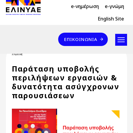
Header Top 2
Skip to main content
e-νημέρωση
e-γνώμη
Header Top
English Site
Επικοινωνία
ΕΠΙΚΟΙΝΩΝΊΑ
Breadcrumb
Home
Παράταση υποβολής
περιλήψεων εργασιών &
δυνατότητα ασύγχρονων
παρουσιάσεων