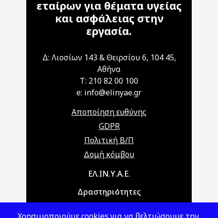
εταίρων για θέματα υγείας
και ασφάλειας στην
εργασία.
Δ: Λιοσίων 143 & Θειρσίου 6, 104 45,
Αθήνα
T: 210 82 00 100
e: info@elinyae.gr
Αποποίηση ευθύνης
GDPR
Πολιτική Β/Π
Δομή κόμβου
Main navigation
ΕΛ.ΙΝ.Υ.Α.Ε.
Δραστηριότητες
Θέματα ΥΑΕ
Χρησιμοποιούμε cookies για να βελτιώσουμε την