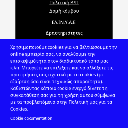
Πολιτική Β/Π
Δομή κόμβου
Main navigation
ΕΛ.ΙΝ.Υ.Α.Ε.
Δραστηριότητες
Θέματα ΥΑΕ
Χρησιμοποιούμε cookies για να βελτιώσουμε την
Νομοθεσία
online εμπειρία σας, να αναλύουμε την
επισκεψιμότητα στον διαδικτυακό τόπο μας
Εκδόσεις
κ.λπ. Μπορείτε να επιλέξετε και να αλλάξετε τις
προτιμήσεις σας σχετικά με τα cookies (με
Νέα - Εκδηλώσεις
εξαίρεση όσα είναι τεχνικώς απαραίτητα).
Ακολουθήστε μας
Καθιστώντας κάποιο cookie ενεργό δίνετε τη
συγκατάθεσή σας για τη χρήση αυτού σύμφωνα
με τα προβλεπόμενα στην Πολιτική μας για τα
Cookies.
Cookie documentation