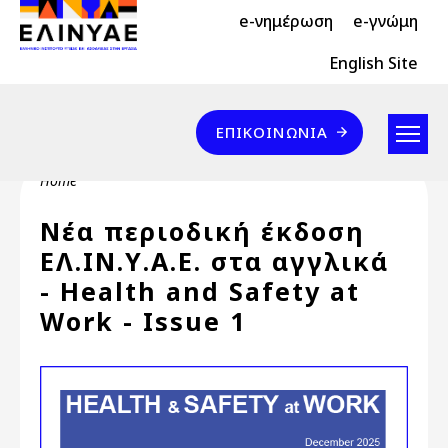
Header Top 2
Skip to main content
e-νημέρωση
e-γνώμη
Header Top
English Site
Επικοινωνία
ΕΠΙΚΟΙΝΩΝΊΑ
Breadcrumb
Home
Νέα περιοδική έκδοση
ΕΛ.ΙΝ.Υ.Α.Ε. στα αγγλικά
- Health and Safety at
Work - Issue 1