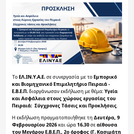
Το
ΕΛ.ΙΝ.Υ.Α.Ε.
σε συνεργασία με το
Εμπορικό
και Βιομηχανικό Επιμελητήριο Πειραιά -
Ε.Β.Ε.Π.
διοργάνωσαν εκδήλωση με θέμα:
Υγεία
και Ασφάλεια στους χώρους εργασίας του
Πειραιά: Σύγχρονες Τάσεις και Προκλήσεις
.
H εκδήλωση πραγματοποιήθηκε τη
Δευτέρα, 9
Φεβρουαρίου 2026
και ώρα
16.30
σε
αίθουσα
του Μεγάρου Ε.Β.Ε.Π., 2ο όροφος (Γ. Κασιμάτη