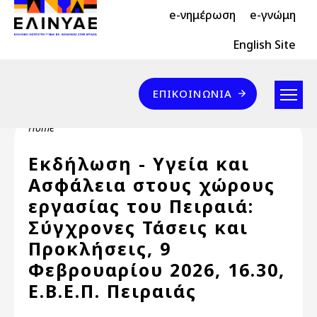
Header Top 2
Skip to main content
e-νημέρωση
e-γνώμη
Header Top
English Site
Επικοινωνία
ΕΠΙΚΟΙΝΩΝΊΑ
Breadcrumb
Home
Εκδήλωση - Υγεία και
Ασφάλεια στους χώρους
εργασίας του Πειραιά:
Σύγχρονες Τάσεις και
Προκλήσεις, 9
Φεβρουαρίου 2026, 16.30,
Ε.Β.Ε.Π. Πειραιάς