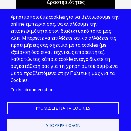
Δραστηριότητες
Θέματα ΥΑΕ
Χρησιμοποιούμε cookies για να βελτιώσουμε την
Νομοθεσία
online εμπειρία σας, να αναλύουμε την
επισκεψιμότητα στον διαδικτυακό τόπο μας
Εκδόσεις
κ.λπ. Μπορείτε να επιλέξετε και να αλλάξετε τις
προτιμήσεις σας σχετικά με τα cookies (με
Νέα - Εκδηλώσεις
εξαίρεση όσα είναι τεχνικώς απαραίτητα).
Ακολουθήστε μας
Καθιστώντας κάποιο cookie ενεργό δίνετε τη
συγκατάθεσή σας για τη χρήση αυτού σύμφωνα
με τα προβλεπόμενα στην Πολιτική μας για τα
Cookies.
Cookie documentation
ΡΥΘΜΊΣΕΙΣ ΓΙΑ ΤΑ COOKIES
2026 © ΕΛ.ΙΝ.Υ.Α.Ε.
ΑΠΌΡΡΙΨΗ ΌΛΩΝ