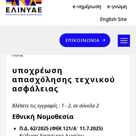
Header Top 2
Skip to main content
e-νημέρωση
e-γνώμη
Header Top
English Site
Επικοινωνία
ΕΠΙΚΟΙΝΩΝΊΑ
Breadcrumb
Home
υποχρέωση
απασχόλησης τεχνικού
ασφάλειας
Βλέπετε τις εγγραφές : 1 - 2, σε σύνολο 2
Εθνική Νομοθεσία
Π.Δ. 62/2025 (ΦΕΚ 121/Α` 11.7.2025)
Κώδικας Εργατικού Δικαίου