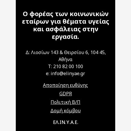
Ο φορέας των κοινωνικών
εταίρων για θέματα υγείας
και ασφάλειας στην
εργασία.
Δ: Λιοσίων 143 & Θειρσίου 6, 104 45,
Αθήνα
T: 210 82 00 100
e: info@elinyae.gr
Αποποίηση ευθύνης
GDPR
Πολιτική Β/Π
Δομή κόμβου
Main navigation
ΕΛ.ΙΝ.Υ.Α.Ε.