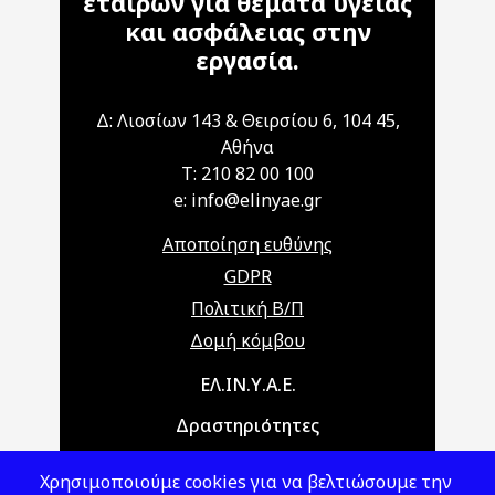
εταίρων για θέματα υγείας
και ασφάλειας στην
εργασία.
Δ: Λιοσίων 143 & Θειρσίου 6, 104 45,
Αθήνα
T: 210 82 00 100
e: info@elinyae.gr
Αποποίηση ευθύνης
GDPR
Πολιτική Β/Π
Δομή κόμβου
Main navigation
ΕΛ.ΙΝ.Υ.Α.Ε.
Δραστηριότητες
Θέματα ΥΑΕ
Χρησιμοποιούμε cookies για να βελτιώσουμε την