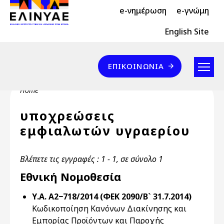
Header Top 2
Skip to main content
e-νημέρωση
e-γνώμη
Header Top
English Site
Επικοινωνία
ΕΠΙΚΟΙΝΩΝΊΑ
Breadcrumb
Home
υποχρεώσεις
εμφιαλωτών υγραερίου
Βλέπετε τις εγγραφές : 1 - 1, σε σύνολο 1
Εθνική Νομοθεσία
Υ.Α. Α2−718/2014 (ΦΕΚ 2090/Β` 31.7.2014)
Κωδικοποίηση Κανόνων Διακίνησης και
Εμπορίας Προϊόντων και Παροχής