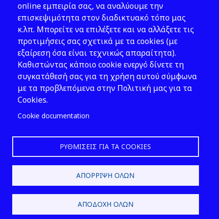
Νομοθεσία
online εμπειρία σας, να αναλύουμε την
επισκεψιμότητα στον διαδικτυακό τόπο μας
Εκδόσεις
κ.λπ. Μπορείτε να επιλέξετε και να αλλάξετε τις
προτιμήσεις σας σχετικά με τα cookies (με
Νέα - Εκδηλώσεις
εξαίρεση όσα είναι τεχνικώς απαραίτητα).
Ακολουθήστε μας
Καθιστώντας κάποιο cookie ενεργό δίνετε τη
συγκατάθεσή σας για τη χρήση αυτού σύμφωνα
με τα προβλεπόμενα στην Πολιτική μας για τα
Cookies.
Cookie documentation
ΡΥΘΜΊΣΕΙΣ ΓΙΑ ΤΑ COOKIES
2026 © ΕΛ.ΙΝ.Υ.Α.Ε.
ΑΠΌΡΡΙΨΗ ΌΛΩΝ
Design & Development by
ΑΠΟΔΟΧΉ ΌΛΩΝ