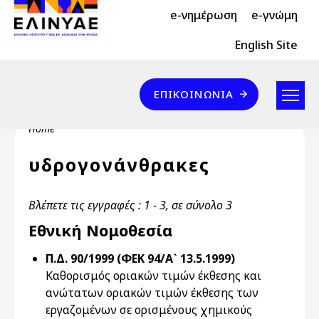
Header Top 2
Skip to main content
e-νημέρωση
e-γνώμη
Header Top
English Site
Επικοινωνία
ΕΠΙΚΟΙΝΩΝΊΑ
Breadcrumb
Home
υδρογονάνθρακες
Βλέπετε τις εγγραφές : 1 - 3, σε σύνολο 3
Εθνική Νομοθεσία
Π.Δ. 90/1999 (ΦΕΚ 94/Α` 13.5.1999)
Καθορισμός οριακών τιμών έκθεσης και
ανώτατων οριακών τιμών έκθεσης των
εργαζομένων σε ορισμένους χημικούς