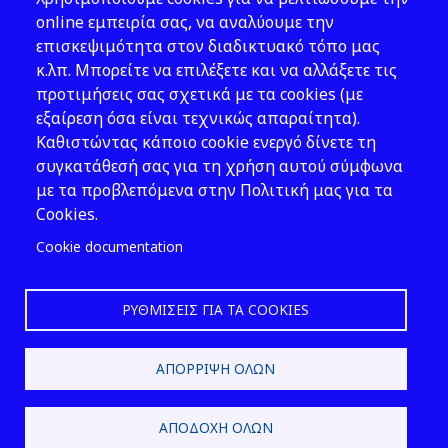
Νομοθεσία
online εμπειρία σας, να αναλύουμε την
επισκεψιμότητα στον διαδικτυακό τόπο μας
Εκδόσεις
κ.λπ. Μπορείτε να επιλέξετε και να αλλάξετε τις
προτιμήσεις σας σχετικά με τα cookies (με
Νέα - Εκδηλώσεις
εξαίρεση όσα είναι τεχνικώς απαραίτητα).
Ακολουθήστε μας
Καθιστώντας κάποιο cookie ενεργό δίνετε τη
συγκατάθεσή σας για τη χρήση αυτού σύμφωνα
με τα προβλεπόμενα στην Πολιτική μας για τα
Cookies.
Cookie documentation
ΡΥΘΜΊΣΕΙΣ ΓΙΑ ΤΑ COOKIES
2026 © ΕΛ.ΙΝ.Υ.Α.Ε.
ΑΠΌΡΡΙΨΗ ΌΛΩΝ
Design & Development by
ΑΠΟΔΟΧΉ ΌΛΩΝ