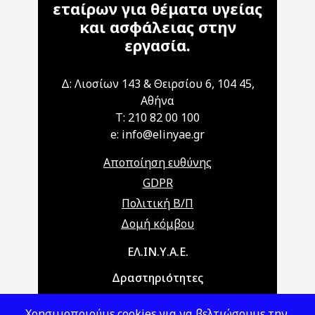
εταίρων για θέματα υγείας
και ασφάλειας στην
εργασία.
Δ: Λιοσίων 143 & Θειρσίου 6, 104 45,
Αθήνα
T: 210 82 00 100
e: info@elinyae.gr
Αποποίηση ευθύνης
GDPR
Πολιτική Β/Π
Δομή κόμβου
Main navigation
ΕΛ.ΙΝ.Υ.Α.Ε.
Δραστηριότητες
Θέματα ΥΑΕ
Χρησιμοποιούμε cookies για να βελτιώσουμε την