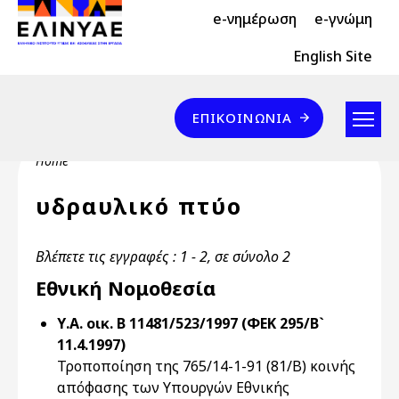
Header Top 2
Skip to main content
e-νημέρωση
e-γνώμη
Header Top
English Site
Επικοινωνία
ΕΠΙΚΟΙΝΩΝΊΑ
Breadcrumb
Home
υδραυλικό πτύο
Βλέπετε τις εγγραφές : 1 - 2, σε σύνολο 2
Εθνική Νομοθεσία
Υ.Α. οικ. Β 11481/523/1997 (ΦΕΚ 295/Β`
11.4.1997)
Τροποποίηση της 765/14-1-91 (81/Β) κοινής
απόφασης των Υπουργών Εθνικής