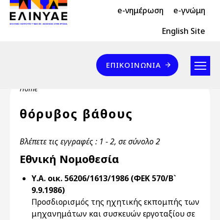
Header Top 2
Skip to main content
e-νημέρωση
e-γνώμη
Header Top
English Site
Επικοινωνία
ΕΠΙΚΟΙΝΩΝΊΑ
Breadcrumb
Home
θόρυβος βάθους
Βλέπετε τις εγγραφές : 1 - 2, σε σύνολο 2
Εθνική Νομοθεσία
Υ.Α. οικ. 56206/1613/1986 (ΦΕΚ 570/Β`
9.9.1986)
Προσδιορισμός της ηχητικής εκπομπής των
μηχανημάτων και συσκευών εργοταξίου σε