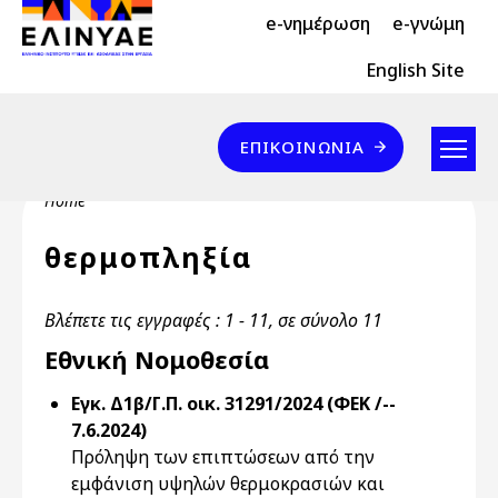
Header Top 2
Skip to main content
e-νημέρωση
e-γνώμη
Header Top
English Site
Επικοινωνία
ΕΠΙΚΟΙΝΩΝΊΑ
Breadcrumb
Home
θερμοπληξία
Βλέπετε τις εγγραφές : 1 - 11, σε σύνολο 11
Εθνική Νομοθεσία
Εγκ. Δ1β/Γ.Π. οικ. 31291/2024 (ΦΕΚ /--
7.6.2024)
Πρόληψη των επιπτώσεων από την
εμφάνιση υψηλών θερμοκρασιών και