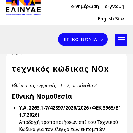
Header Top 2
Skip to main content
e-νημέρωση
e-γνώμη
Header Top
English Site
Επικοινωνία
ΕΠΙΚΟΙΝΩΝΊΑ
Breadcrumb
Home
τεχνικός κώδικας NOx
Βλέπετε τις εγγραφές : 1 - 2, σε σύνολο 2
Εθνική Νομοθεσία
Υ.Α. 2263.1-7/42897/2026/2026 (ΦΕΚ 3965/Β`
1.7.2026)
Αποδοχή τροποποιήσεων επί του Τεχνικού
Κώδικα για τον έλεγχο των εκπομπών