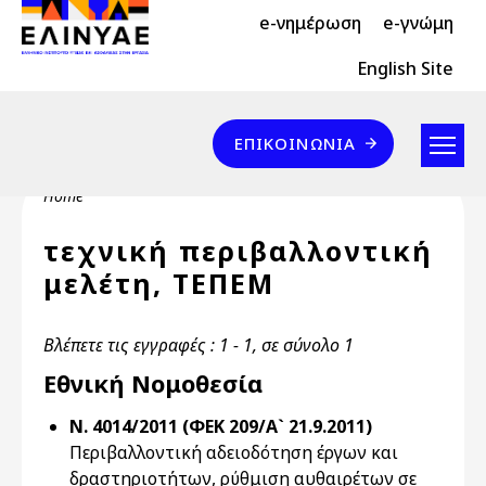
Header Top 2
Skip to main content
e-νημέρωση
e-γνώμη
Header Top
English Site
Επικοινωνία
ΕΠΙΚΟΙΝΩΝΊΑ
Breadcrumb
Home
τεχνική περιβαλλοντική
μελέτη, ΤΕΠΕΜ
Βλέπετε τις εγγραφές : 1 - 1, σε σύνολο 1
Εθνική Νομοθεσία
Ν. 4014/2011 (ΦΕΚ 209/Α` 21.9.2011)
Περιβαλλοντική αδειοδότηση έργων και
δραστηριοτήτων, ρύθμιση αυθαιρέτων σε