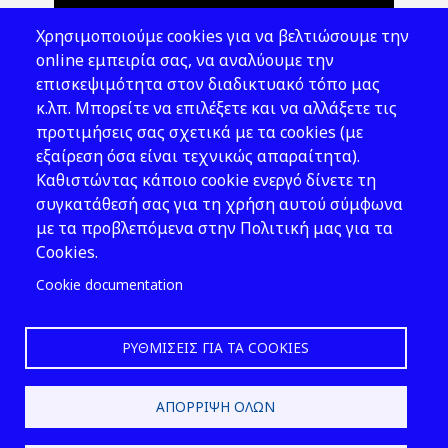
Θέματα ΥΑΕ
Χρησιμοποιούμε cookies για να βελτιώσουμε την
Νομοθεσία
online εμπειρία σας, να αναλύουμε την
επισκεψιμότητα στον διαδικτυακό τόπο μας
Εκδόσεις
κ.λπ. Μπορείτε να επιλέξετε και να αλλάξετε τις
προτιμήσεις σας σχετικά με τα cookies (με
Νέα - Εκδηλώσεις
εξαίρεση όσα είναι τεχνικώς απαραίτητα).
Ακολουθήστε μας
Καθιστώντας κάποιο cookie ενεργό δίνετε τη
συγκατάθεσή σας για τη χρήση αυτού σύμφωνα
με τα προβλεπόμενα στην Πολιτική μας για τα
Cookies.
Cookie documentation
ΡΥΘΜΊΣΕΙΣ ΓΙΑ ΤΑ COOKIES
2026 © ΕΛ.ΙΝ.Υ.Α.Ε.
ΑΠΌΡΡΙΨΗ ΌΛΩΝ
Design & Development by