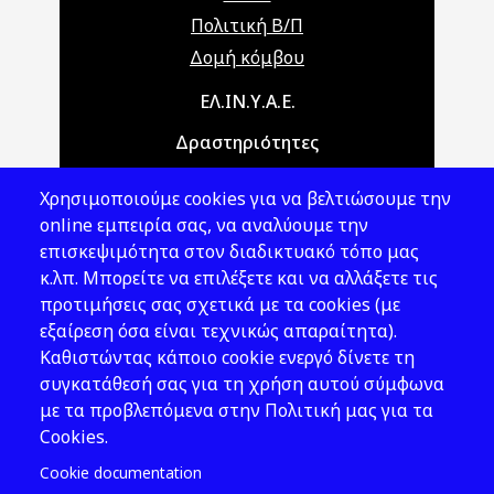
Πολιτική Β/Π
Δομή κόμβου
Main navigation
ΕΛ.ΙΝ.Υ.Α.Ε.
Δραστηριότητες
Θέματα ΥΑΕ
Χρησιμοποιούμε cookies για να βελτιώσουμε την
Νομοθεσία
online εμπειρία σας, να αναλύουμε την
επισκεψιμότητα στον διαδικτυακό τόπο μας
Εκδόσεις
κ.λπ. Μπορείτε να επιλέξετε και να αλλάξετε τις
προτιμήσεις σας σχετικά με τα cookies (με
Νέα - Εκδηλώσεις
εξαίρεση όσα είναι τεχνικώς απαραίτητα).
Ακολουθήστε μας
Καθιστώντας κάποιο cookie ενεργό δίνετε τη
συγκατάθεσή σας για τη χρήση αυτού σύμφωνα
με τα προβλεπόμενα στην Πολιτική μας για τα
Cookies.
Cookie documentation