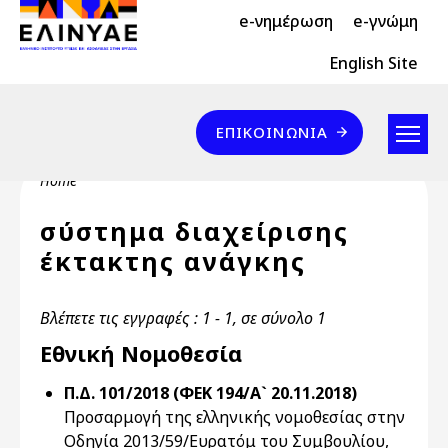
Header Top 2
Skip to main content
e-νημέρωση
e-γνώμη
Header Top
English Site
Επικοινωνία
ΕΠΙΚΟΙΝΩΝΊΑ
Breadcrumb
Home
σύστημα διαχείρισης
έκτακτης ανάγκης
Βλέπετε τις εγγραφές : 1 - 1, σε σύνολο 1
Εθνική Νομοθεσία
Π.Δ. 101/2018 (ΦΕΚ 194/Α` 20.11.2018)
Προσαρμογή της ελληνικής νομοθεσίας στην
Οδηγία 2013/59/Ευρατόμ του Συμβουλίου,