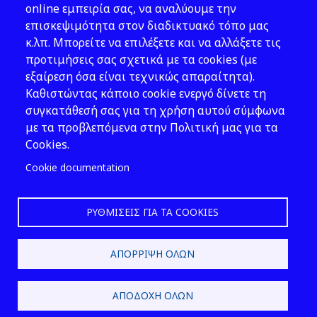
Νομοθεσία
online εμπειρία σας, να αναλύουμε την
επισκεψιμότητα στον διαδικτυακό τόπο μας
Εκδόσεις
κ.λπ. Μπορείτε να επιλέξετε και να αλλάξετε τις
προτιμήσεις σας σχετικά με τα cookies (με
Νέα - Εκδηλώσεις
εξαίρεση όσα είναι τεχνικώς απαραίτητα).
Ακολουθήστε μας
Καθιστώντας κάποιο cookie ενεργό δίνετε τη
συγκατάθεσή σας για τη χρήση αυτού σύμφωνα
με τα προβλεπόμενα στην Πολιτική μας για τα
Cookies.
Cookie documentation
ΡΥΘΜΊΣΕΙΣ ΓΙΑ ΤΑ COOKIES
2026 © ΕΛ.ΙΝ.Υ.Α.Ε.
ΑΠΌΡΡΙΨΗ ΌΛΩΝ
Design & Development by
ΑΠΟΔΟΧΉ ΌΛΩΝ