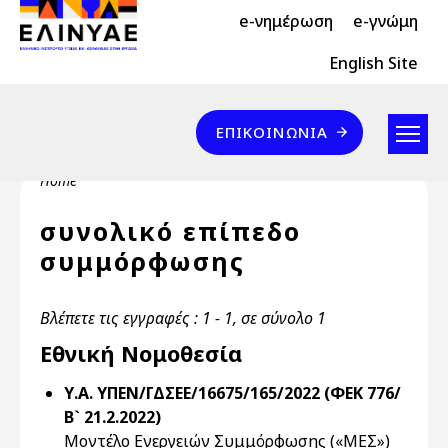
Header Top 2
Skip to main content
e-νημέρωση
e-γνώμη
Header Top
English Site
Επικοινωνία
ΕΠΙΚΟΙΝΩΝΊΑ
Breadcrumb
Home
συνολικό επίπεδο
συμμόρφωσης
Βλέπετε τις εγγραφές : 1 - 1, σε σύνολο 1
Εθνική Νομοθεσία
Υ.Α. ΥΠΕΝ/ΓΔΣΕΕ/16675/165/2022 (ΦΕΚ 776/
Β` 21.2.2022)
Μοντέλο Ενεργειών Συμμόρφωσης («ΜΕΣ»)