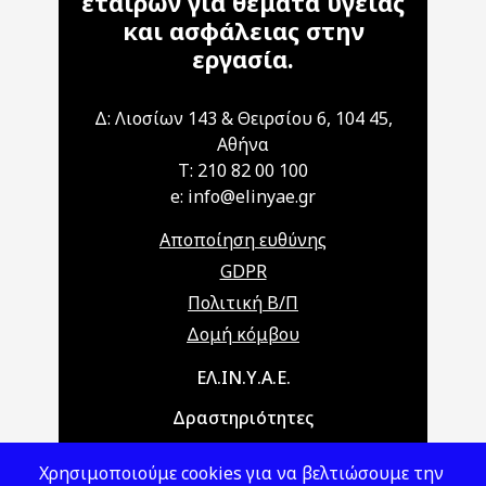
εταίρων για θέματα υγείας
και ασφάλειας στην
εργασία.
Δ: Λιοσίων 143 & Θειρσίου 6, 104 45,
Αθήνα
T: 210 82 00 100
e: info@elinyae.gr
Αποποίηση ευθύνης
GDPR
Πολιτική Β/Π
Δομή κόμβου
Main navigation
ΕΛ.ΙΝ.Υ.Α.Ε.
Δραστηριότητες
Θέματα ΥΑΕ
Χρησιμοποιούμε cookies για να βελτιώσουμε την