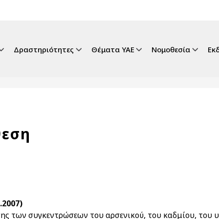
gation
Δραστηριότητες
Θέματα ΥΑΕ
Νομοθεσία
Εκ
θεση
.2007)
ης των συγκεντρώσεων του αρσενικού, του καδμίου, του υ