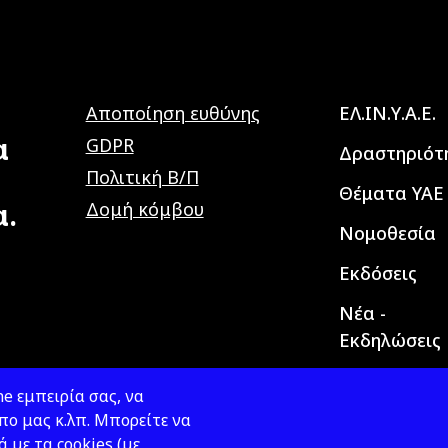
Main navig
Αποποίηση ευθύνης
ΕΛ.ΙΝ.Υ.Α.Ε.
α
GDPR
Δραστηριότ
Πολιτική Β/Π
Θέματα ΥΑΕ
α.
Δομή κόμβου
Νομοθεσία
Εκδόσεις
Νέα -
Εκδηλώσεις
e εμπειρία σας, να
ο μας κ.λπ. Μπορείτε να
ά με τα cookies (με