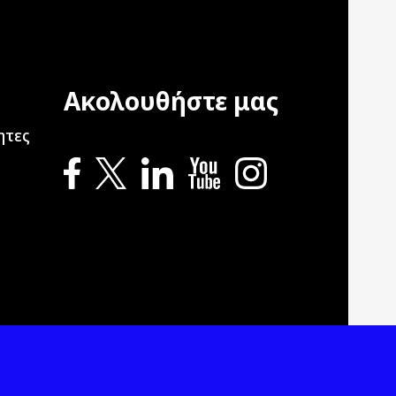
Ακολουθήστε μας
ation
ητες