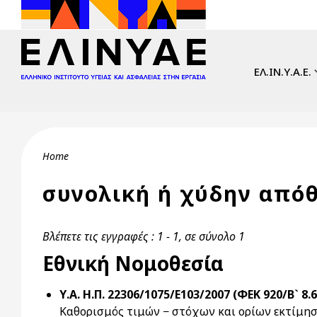
Skip to main content
Main navi
ΕΛ.ΙΝ.Υ.Α.Ε.
Breadcrumb
Home
συνολική ή χύδην από
Βλέπετε τις εγγραφές : 1 - 1, σε σύνολο 1
Εθνική Νομοθεσία
Υ.Α. Η.Π. 22306/1075/Ε103/2007 (ΦΕΚ 920/Β` 8.6
Καθορισμός τιμών − στόχων και ορίων εκτίμησ