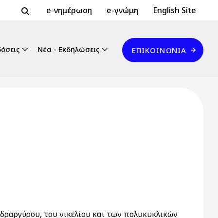
Header Top 2
Header Top
e-νημέρωση
e-γνώμη
English Site
Επικοινωνία
δόσεις
Νέα - Εκδηλώσεις
ΕΠΙΚΟΙΝΩΝΊΑ
δραργύρου, του νικελίου και των πολυκυκλικών