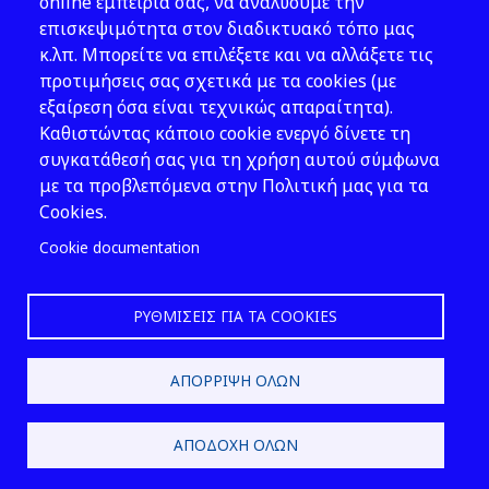
Νομοθεσία
online εμπειρία σας, να αναλύουμε την
επισκεψιμότητα στον διαδικτυακό τόπο μας
Εκδόσεις
κ.λπ. Μπορείτε να επιλέξετε και να αλλάξετε τις
προτιμήσεις σας σχετικά με τα cookies (με
Νέα - Εκδηλώσεις
εξαίρεση όσα είναι τεχνικώς απαραίτητα).
Ακολουθήστε μας
Καθιστώντας κάποιο cookie ενεργό δίνετε τη
συγκατάθεσή σας για τη χρήση αυτού σύμφωνα
με τα προβλεπόμενα στην Πολιτική μας για τα
Cookies.
Cookie documentation
ΡΥΘΜΊΣΕΙΣ ΓΙΑ ΤΑ COOKIES
2026 © ΕΛ.ΙΝ.Υ.Α.Ε.
ΑΠΌΡΡΙΨΗ ΌΛΩΝ
Design & Development by
ΑΠΟΔΟΧΉ ΌΛΩΝ