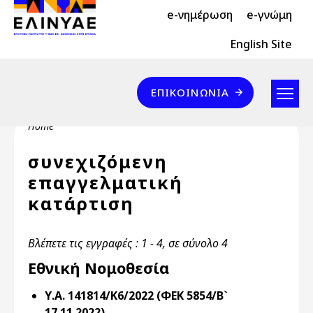
Header Top 2
Skip to main content
e-νημέρωση
e-γνώμη
Header Top
English Site
Επικοινωνία
ΕΠΙΚΟΙΝΩΝΊΑ
Breadcrumb
Home
συνεχιζόμενη
επαγγελματική
κατάρτιση
Βλέπετε τις εγγραφές : 1 - 4, σε σύνολο 4
Εθνική Νομοθεσία
Υ.Α. 141814/Κ6/2022 (ΦΕΚ 5854/Β`
17.11.2022)