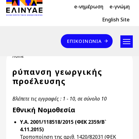
Header Top 2
Skip to main content
e-νημέρωση
e-γνώμη
Header Top
English Site
Επικοινωνία
ΕΠΙΚΟΙΝΩΝΊΑ
Breadcrumb
Home
ρύπανση γεωργικής
προέλευσης
Βλέπετε τις εγγραφές : 1 - 10, σε σύνολο 10
Εθνική Νομοθεσία
Υ.Α. 2001/118518/2015 (ΦΕΚ 2359/Β`
4.11.2015)
Τροποποίηση της αριθ. 1420/82031 (ΦΕΚ