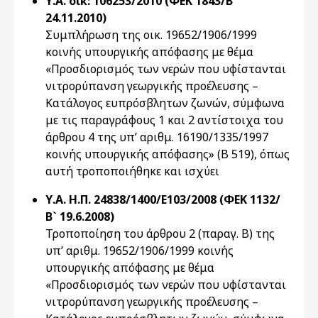
Υ.Α. οικ: 106253/2010 (ΦΕΚ 1843/Β`
24.11.2010)
Συμπλήρωση της οικ. 19652/1906/1999
κοινής υπουργικής απόφασης με θέμα
«Προσδιορισμός των νερών που υφίστανται
νιτρορύπανση γεωργικής προέλευσης –
Κατάλογος ευπρόσβλητων ζωνών, σύμφωνα
με τις παραγράφους 1 και 2 αντίστοιχα του
άρθρου 4 της υπ’ αριθμ. 16190/1335/1997
κοινής υπουργικής απόφασης» (Β 519), όπως
αυτή τροποποιήθηκε και ισχύει
Υ.Α. Η.Π. 24838/1400/Ε103/2008 (ΦΕΚ 1132/
Β` 19.6.2008)
Τροποποίηση του άρθρου 2 (παραγ. Β) της
υπ’ αριθμ. 19652/1906/1999 κοινής
υπουργικής απόφασης με θέμα
«Προσδιορισμός των νερών που υφίστανται
νιτρορύπανση γεωργικής προέλευσης –