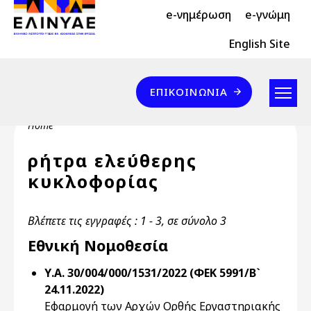
Header Top 2
Skip to main content
e-νημέρωση
e-γνώμη
Header Top
English Site
Επικοινωνία
ΕΠΙΚΟΙΝΩΝΊΑ
Breadcrumb
Home
ρήτρα ελεύθερης
κυκλοφορίας
Βλέπετε τις εγγραφές : 1 - 3, σε σύνολο 3
Εθνική Νομοθεσία
Υ.Α. 30/004/000/1531/2022 (ΦΕΚ 5991/Β`
24.11.2022)
Εφαρμογή των Αρχών Ορθής Εργαστηριακής