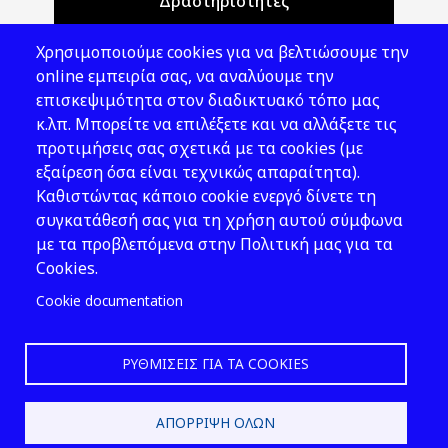
Δραστηριότητες
Θέματα ΥΑΕ
Χρησιμοποιούμε cookies για να βελτιώσουμε την
Νομοθεσία
online εμπειρία σας, να αναλύουμε την
επισκεψιμότητα στον διαδικτυακό τόπο μας
Εκδόσεις
κ.λπ. Μπορείτε να επιλέξετε και να αλλάξετε τις
προτιμήσεις σας σχετικά με τα cookies (με
Νέα - Εκδηλώσεις
εξαίρεση όσα είναι τεχνικώς απαραίτητα).
Ακολουθήστε μας
Καθιστώντας κάποιο cookie ενεργό δίνετε τη
συγκατάθεσή σας για τη χρήση αυτού σύμφωνα
με τα προβλεπόμενα στην Πολιτική μας για τα
Cookies.
Cookie documentation
ΡΥΘΜΊΣΕΙΣ ΓΙΑ ΤΑ COOKIES
2026 © ΕΛ.ΙΝ.Υ.Α.Ε.
ΑΠΌΡΡΙΨΗ ΌΛΩΝ
Design & Development by