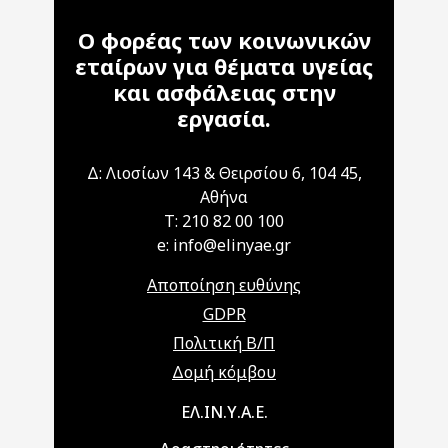
Ο φορέας των κοινωνικών
εταίρων για θέματα υγείας
και ασφάλειας στην
εργασία.
Δ: Λιοσίων 143 & Θειρσίου 6, 104 45,
Αθήνα
T: 210 82 00 100
e: info@elinyae.gr
Αποποίηση ευθύνης
GDPR
Πολιτική Β/Π
Δομή κόμβου
Main navigation
ΕΛ.ΙΝ.Υ.Α.Ε.