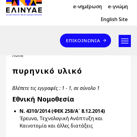
Header Top 2
Skip to main content
e-νημέρωση
e-γνώμη
Header Top
English Site
Επικοινωνία
ΕΠΙΚΟΙΝΩΝΊΑ
Breadcrumb
Home
πυρηνικό υλικό
Βλέπετε τις εγγραφές : 1 - 1, σε σύνολο 1
Εθνική Νομοθεσία
Ν. 4310/2014 (ΦΕΚ 258/Α` 8.12.2014)
Έρευνα, Τεχνολογική Ανάπτυξη και
Καινοτομία και άλλες διατάξεις