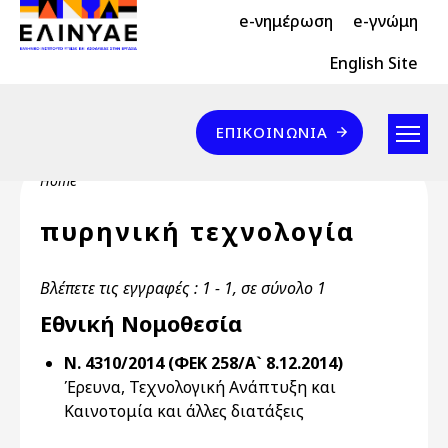
Header Top 2
Skip to main content
e-νημέρωση
e-γνώμη
Header Top
English Site
Επικοινωνία
ΕΠΙΚΟΙΝΩΝΊΑ
Breadcrumb
Home
πυρηνική τεχνολογία
Βλέπετε τις εγγραφές : 1 - 1, σε σύνολο 1
Εθνική Νομοθεσία
Ν. 4310/2014 (ΦΕΚ 258/Α` 8.12.2014)
Έρευνα, Τεχνολογική Ανάπτυξη και
Καινοτομία και άλλες διατάξεις