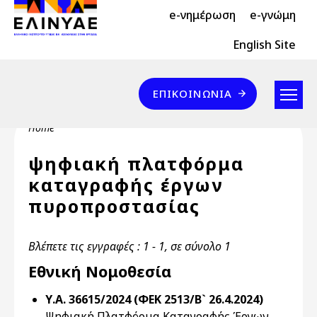
Header Top 2
Skip to main content
e-νημέρωση
e-γνώμη
Header Top
English Site
Επικοινωνία
ΕΠΙΚΟΙΝΩΝΊΑ
Breadcrumb
Home
ψηφιακή πλατφόρμα
καταγραφής έργων
πυροπροστασίας
Βλέπετε τις εγγραφές : 1 - 1, σε σύνολο 1
Εθνική Νομοθεσία
Υ.Α. 36615/2024 (ΦΕΚ 2513/Β` 26.4.2024)
Ψηφιακή Πλατφόρμα Καταγραφής Έργων