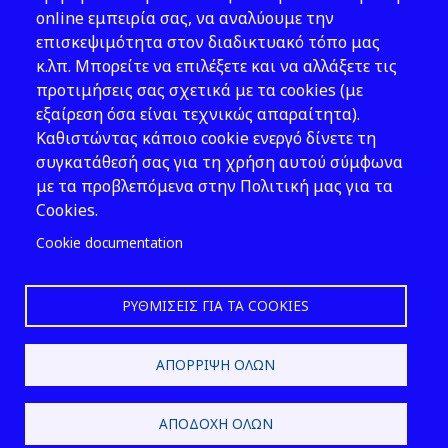
Νομοθεσία
online εμπειρία σας, να αναλύουμε την
επισκεψιμότητα στον διαδικτυακό τόπο μας
Εκδόσεις
κ.λπ. Μπορείτε να επιλέξετε και να αλλάξετε τις
προτιμήσεις σας σχετικά με τα cookies (με
Νέα - Εκδηλώσεις
εξαίρεση όσα είναι τεχνικώς απαραίτητα).
Ακολουθήστε μας
Καθιστώντας κάποιο cookie ενεργό δίνετε τη
συγκατάθεσή σας για τη χρήση αυτού σύμφωνα
με τα προβλεπόμενα στην Πολιτική μας για τα
Cookies.
Cookie documentation
ΡΥΘΜΊΣΕΙΣ ΓΙΑ ΤΑ COOKIES
2026 © ΕΛ.ΙΝ.Υ.Α.Ε.
ΑΠΌΡΡΙΨΗ ΌΛΩΝ
Design & Development by
ΑΠΟΔΟΧΉ ΌΛΩΝ