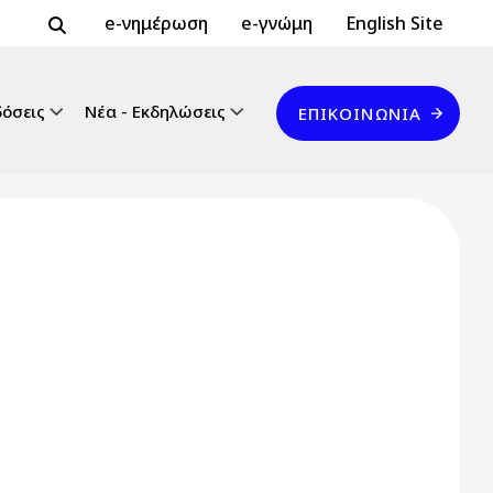
Header Top 2
Header Top
e-νημέρωση
e-γνώμη
English Site
Επικοινωνία
δόσεις
Νέα - Εκδηλώσεις
ΕΠΙΚΟΙΝΩΝΊΑ