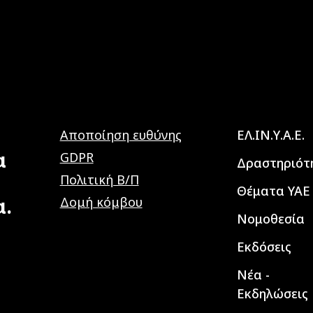
Main navig
Αποποίηση ευθύνης
ΕΛ.ΙΝ.Υ.Α.Ε.
α
GDPR
Δραστηριότ
Πολιτική Β/Π
Θέματα ΥΑΕ
α.
Δομή κόμβου
Νομοθεσία
Εκδόσεις
Νέα -
Εκδηλώσεις