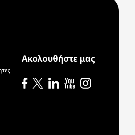
Ακολουθήστε μας
ation
ητες