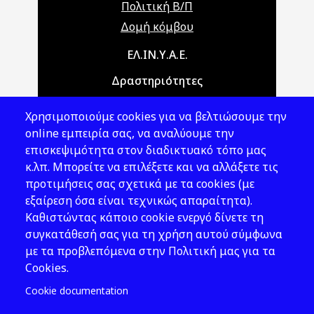
Πολιτική Β/Π
Δομή κόμβου
Main navigation
ΕΛ.ΙΝ.Υ.Α.Ε.
Δραστηριότητες
Θέματα ΥΑΕ
Χρησιμοποιούμε cookies για να βελτιώσουμε την
Νομοθεσία
online εμπειρία σας, να αναλύουμε την
επισκεψιμότητα στον διαδικτυακό τόπο μας
Εκδόσεις
κ.λπ. Μπορείτε να επιλέξετε και να αλλάξετε τις
προτιμήσεις σας σχετικά με τα cookies (με
Νέα - Εκδηλώσεις
εξαίρεση όσα είναι τεχνικώς απαραίτητα).
Ακολουθήστε μας
Καθιστώντας κάποιο cookie ενεργό δίνετε τη
συγκατάθεσή σας για τη χρήση αυτού σύμφωνα
με τα προβλεπόμενα στην Πολιτική μας για τα
Cookies.
Cookie documentation