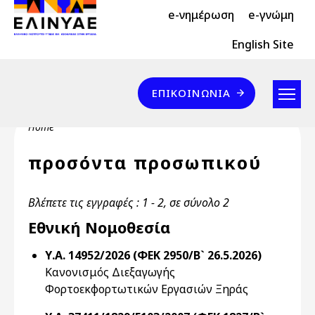
Header Top 2
Skip to main content
e-νημέρωση
e-γνώμη
Header Top
English Site
Επικοινωνία
ΕΠΙΚΟΙΝΩΝΊΑ
Breadcrumb
Home
προσόντα προσωπικού
Βλέπετε τις εγγραφές : 1 - 2, σε σύνολο 2
Εθνική Νομοθεσία
Υ.Α. 14952/2026 (ΦΕΚ 2950/Β` 26.5.2026)
Κανονισμός Διεξαγωγής
Φορτοεκφορτωτικών Εργασιών Ξηράς