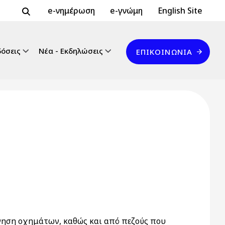
Header Top 2
Header Top
e-νημέρωση
e-γνώμη
English Site
Επικοινωνία
δόσεις
Νέα - Εκδηλώσεις
ΕΠΙΚΟΙΝΩΝΊΑ
γηση οχημάτων, καθώς και από πεζούς που