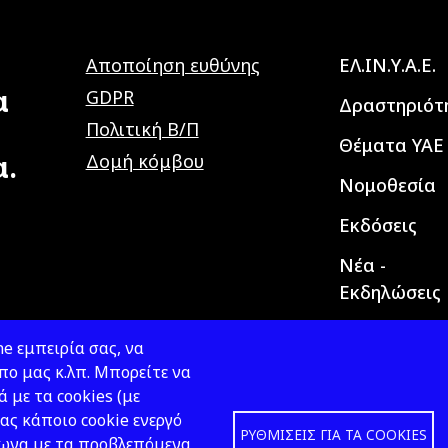
Main navig
Αποποίηση ευθύνης
ΕΛ.ΙΝ.Υ.Α.Ε.
α
GDPR
Δραστηριότ
Πολιτική Β/Π
Θέματα ΥΑΕ
α.
Δομή κόμβου
Νομοθεσία
Εκδόσεις
Νέα -
Εκδηλώσεις
e εμπειρία σας, να
ο μας κ.λπ. Μπορείτε να
ά με τα cookies (με
ας κάποιο cookie ενεργό
ΡΥΘΜΊΣΕΙΣ ΓΙΑ ΤΑ COOKIES
φωνα με τα προβλεπόμενα