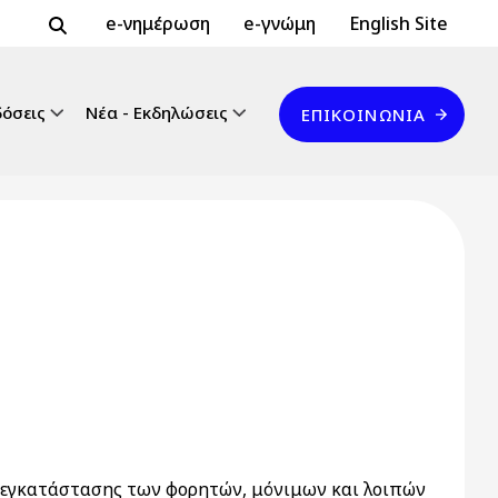
Header Top 2
Header Top
e-νημέρωση
e-γνώμη
English Site
Επικοινωνία
δόσεις
Νέα - Εκδηλώσεις
ΕΠΙΚΟΙΝΩΝΊΑ
αι εγκατάστασης των φορητών, μόνιμων και λοιπών