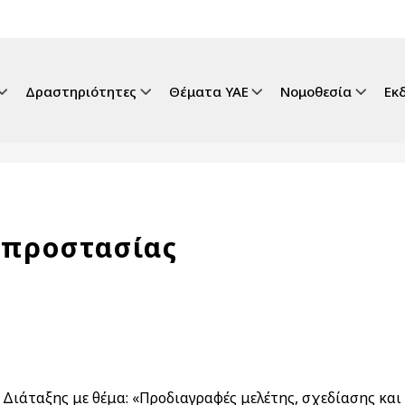
gation
Δραστηριότητες
Θέματα ΥΑΕ
Νομοθεσία
Εκ
οπροστασίας
ς Διάταξης με θέμα: «Προδιαγραφές μελέτης, σχεδίασης κ