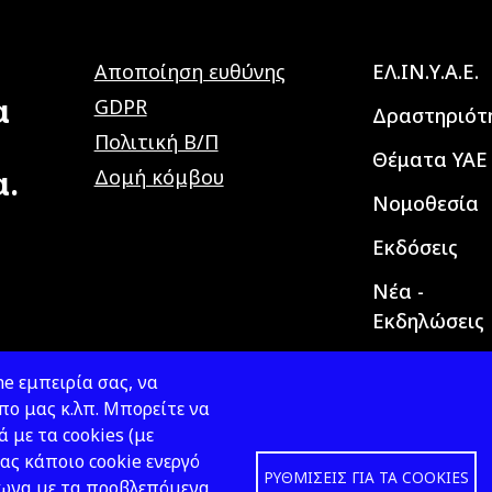
Main navig
Αποποίηση ευθύνης
ΕΛ.ΙΝ.Υ.Α.Ε.
α
GDPR
Δραστηριότ
Πολιτική Β/Π
Θέματα ΥΑΕ
α.
Δομή κόμβου
Νομοθεσία
Εκδόσεις
Νέα -
Εκδηλώσεις
e εμπειρία σας, να
ο μας κ.λπ. Μπορείτε να
ά με τα cookies (με
ας κάποιο cookie ενεργό
ΡΥΘΜΊΣΕΙΣ ΓΙΑ ΤΑ COOKIES
φωνα με τα προβλεπόμενα