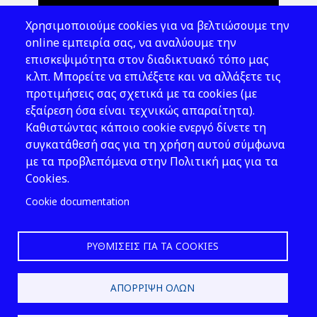
Θέματα ΥΑΕ
Χρησιμοποιούμε cookies για να βελτιώσουμε την
Νομοθεσία
online εμπειρία σας, να αναλύουμε την
επισκεψιμότητα στον διαδικτυακό τόπο μας
Εκδόσεις
κ.λπ. Μπορείτε να επιλέξετε και να αλλάξετε τις
προτιμήσεις σας σχετικά με τα cookies (με
Νέα - Εκδηλώσεις
εξαίρεση όσα είναι τεχνικώς απαραίτητα).
Ακολουθήστε μας
Καθιστώντας κάποιο cookie ενεργό δίνετε τη
συγκατάθεσή σας για τη χρήση αυτού σύμφωνα
με τα προβλεπόμενα στην Πολιτική μας για τα
Cookies.
Cookie documentation
ΡΥΘΜΊΣΕΙΣ ΓΙΑ ΤΑ COOKIES
2026 © ΕΛ.ΙΝ.Υ.Α.Ε.
ΑΠΌΡΡΙΨΗ ΌΛΩΝ
Design & Development by