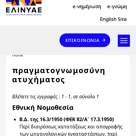
Header Top 2
Skip to main content
e-νημέρωση
e-γνώμη
Header Top
English Site
Επικοινωνία
ΕΠΙΚΟΙΝΩΝΊΑ
Breadcrumb
Home
πραγματογνωμοσύνη
ατυχήματος
Βλέπετε τις εγγραφές : 1 - 1, σε σύνολο 1
Εθνική Νομοθεσία
Β.Δ. της 16.3/1950 (ΦΕΚ 82/Α` 17.3.1950)
Περί διαιρέσεως κατατάξεως και απογραφής
των μηχανολογικών εγκαταστάσεων, περί