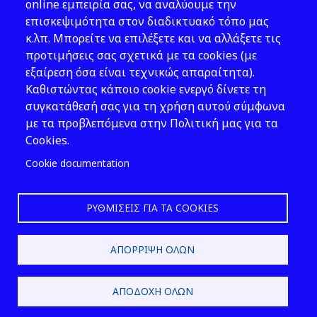
Νομοθεσία
online εμπειρία σας, να αναλύουμε την
επισκεψιμότητα στον διαδικτυακό τόπο μας
Εκδόσεις
κ.λπ. Μπορείτε να επιλέξετε και να αλλάξετε τις
προτιμήσεις σας σχετικά με τα cookies (με
Νέα - Εκδηλώσεις
εξαίρεση όσα είναι τεχνικώς απαραίτητα).
Ακολουθήστε μας
Καθιστώντας κάποιο cookie ενεργό δίνετε τη
συγκατάθεσή σας για τη χρήση αυτού σύμφωνα
με τα προβλεπόμενα στην Πολιτική μας για τα
Cookies.
Cookie documentation
ΡΥΘΜΊΣΕΙΣ ΓΙΑ ΤΑ COOKIES
2026 © ΕΛ.ΙΝ.Υ.Α.Ε.
ΑΠΌΡΡΙΨΗ ΌΛΩΝ
Design & Development by
ΑΠΟΔΟΧΉ ΌΛΩΝ