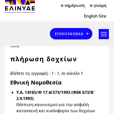
Header Top 2
Skip to main content
e-νημέρωση
e-γνώμη
Header Top
English Site
Επικοινωνία
ΕΠΙΚΟΙΝΩΝΊΑ
Breadcrumb
Home
πλήρωση δοχείων
Βλέπετε τις εγγραφές : 1 - 1, σε σύνολο 1
Εθνική Νομοθεσία
Υ.Α. 14165/Φ 17.4/373/1993 (ΦΕΚ 673/Β`
2.9.1993)
Θέσπιση κανονισμού για την ασφαλή
κατασκευή και κυκλοφορία των δοχείων