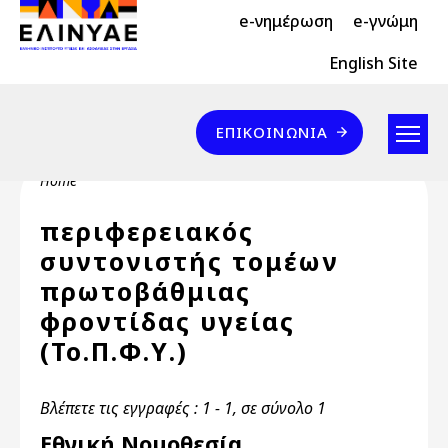
Header Top 2
Skip to main content
e-νημέρωση
e-γνώμη
Header Top
English Site
Επικοινωνία
ΕΠΙΚΟΙΝΩΝΊΑ
Breadcrumb
Home
περιφερειακός
συντονιστής τομέων
πρωτοβάθμιας
φροντίδας υγείας
(Το.Π.Φ.Υ.)
Βλέπετε τις εγγραφές : 1 - 1, σε σύνολο 1
Εθνική Νομοθεσία