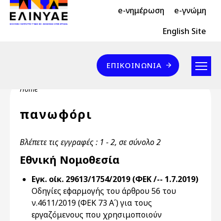
Header Top 2
Skip to main content
e-νημέρωση
e-γνώμη
Header Top
English Site
Επικοινωνία
ΕΠΙΚΟΙΝΩΝΊΑ
Breadcrumb
Home
πανωφόρι
Βλέπετε τις εγγραφές : 1 - 2, σε σύνολο 2
Εθνική Νομοθεσία
Εγκ. οίκ. 29613/1754/2019 (ΦΕΚ /-- 1.7.2019)
Οδηγίες εφαρμογής του άρθρου 56 του
ν.4611/2019 (ΦΕΚ 73 Α΄) για τους
εργαζόμενους που χρησιμοποιούν