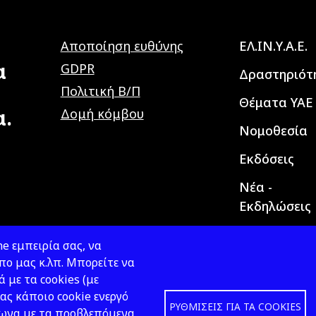
Main navig
Αποποίηση ευθύνης
ΕΛ.ΙΝ.Υ.Α.Ε.
α
GDPR
Δραστηριότ
Πολιτική Β/Π
Θέματα ΥΑΕ
α.
Δομή κόμβου
Νομοθεσία
Εκδόσεις
Νέα -
Εκδηλώσεις
e εμπειρία σας, να
ο μας κ.λπ. Μπορείτε να
ά με τα cookies (με
ας κάποιο cookie ενεργό
ΡΥΘΜΊΣΕΙΣ ΓΙΑ ΤΑ COOKIES
φωνα με τα προβλεπόμενα