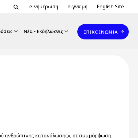
Header Top 2
Header Top
e-νημέρωση
e-γνώμη
English Site
Επικοινωνία
δόσεις
Νέα - Εκδηλώσεις
ΕΠΙΚΟΙΝΩΝΊΑ
ρού ανθρώπινης κατανάλωσης», σε συμμόρφωση