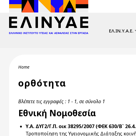
Skip to main content
Main navi
ΕΛ.ΙΝ.Υ.Α.Ε.
Breadcrumb
Home
ορθότητα
Βλέπετε τις εγγραφές : 1 - 1, σε σύνολο 1
Εθνική Νομοθεσία
Υ.Α. ΔΥΓ2/Γ.Π. οικ 38295/2007 (ΦΕΚ 630/Β` 26.4
Τροποποίηση της Υγειονομικής Διάταξης κοιν