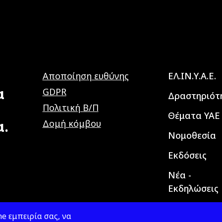
Main navig
Αποποίηση ευθύνης
ΕΛ.ΙΝ.Υ.Α.Ε.
α
GDPR
Δραστηριότ
Πολιτική Β/Π
Θέματα ΥΑΕ
α.
Δομή κόμβου
Νομοθεσία
Εκδόσεις
Νέα -
Εκδηλώσεις
e εμπειρία σας, να