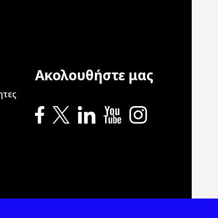
Ακολουθήστε μας
ation
ητες