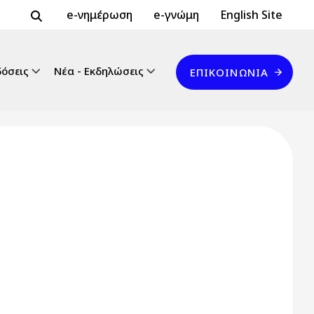
Header Top 2
Header Top
e-νημέρωση
e-γνώμη
English Site
Επικοινωνία
δόσεις
Νέα - Εκδηλώσεις
ΕΠΙΚΟΙΝΩΝΊΑ