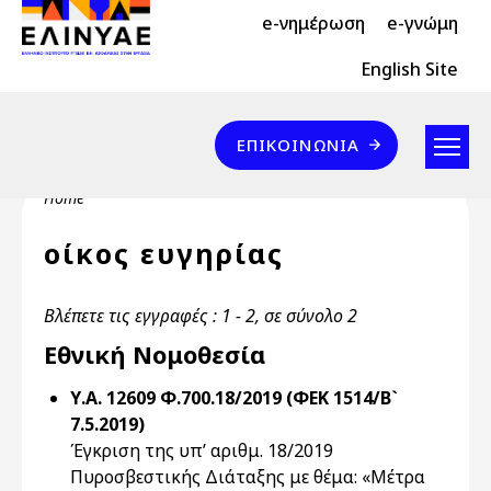
Header Top 2
Skip to main content
e-νημέρωση
e-γνώμη
Header Top
English Site
Επικοινωνία
ΕΠΙΚΟΙΝΩΝΊΑ
Breadcrumb
Home
οίκος ευγηρίας
Βλέπετε τις εγγραφές : 1 - 2, σε σύνολο 2
Εθνική Νομοθεσία
Υ.Α. 12609 Φ.700.18/2019 (ΦΕΚ 1514/Β`
7.5.2019)
Έγκριση της υπ’ αριθμ. 18/2019
Πυροσβεστικής Διάταξης με θέμα: «Μέτρα