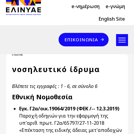
Header Top 2
Skip to main content
e-νημέρωση
e-γνώμη
Header Top
English Site
Επικοινωνία
ΕΠΙΚΟΙΝΩΝΊΑ
Breadcrumb
Home
νοσηλευτικό ίδρυμα
Βλέπετε τις εγγραφές : 1 - 6, σε σύνολο 6
Εθνική Νομοθεσία
Εγκ. Γ2α/οικ.19064/2019 (ΦΕΚ /-- 12.3.2019)
Παροχή οδηγιών για την εφαρμογή της
υπ'αριθ. πρωτ. Γ2α/65797/27-11-2018
«Επέκταση της ειδικής άδειας μετ'αποδοχών