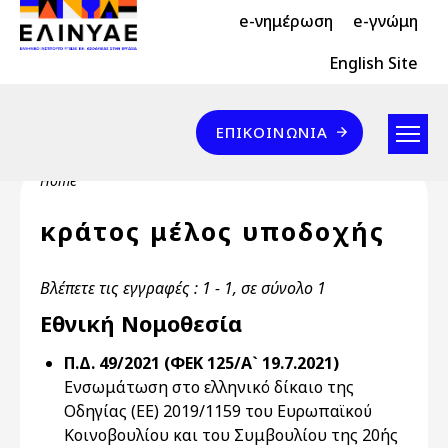
Header Top 2
Skip to main content
e-νημέρωση
e-γνώμη
Header Top
English Site
Επικοινωνία
ΕΠΙΚΟΙΝΩΝΊΑ
Breadcrumb
Home
κράτος μέλος υποδοχής
Βλέπετε τις εγγραφές : 1 - 1, σε σύνολο 1
Εθνική Νομοθεσία
Π.Δ. 49/2021 (ΦΕΚ 125/Α` 19.7.2021)
Ενσωμάτωση στο ελληνικό δίκαιο της
Οδηγίας (ΕΕ) 2019/1159 του Ευρωπαϊκού
Κοινοβουλίου και του Συμβουλίου της 20ής