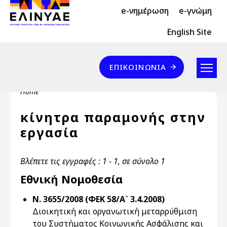
Header Top 2
Skip to main content
e-νημέρωση
e-γνώμη
Header Top
English Site
Επικοινωνία
ΕΠΙΚΟΙΝΩΝΊΑ
Breadcrumb
Home
κίνητρα παραμονής στην
εργασία
Βλέπετε τις εγγραφές : 1 - 1, σε σύνολο 1
Εθνική Νομοθεσία
Ν. 3655/2008 (ΦΕΚ 58/Α` 3.4.2008)
Διοικητική και οργανωτική μεταρρύθμιση
του Συστήματος Κοινωνικής Ασφάλισης και