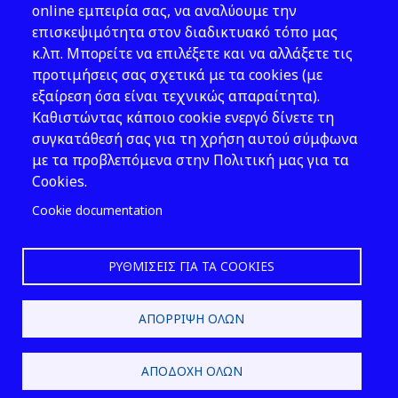
Νομοθεσία
online εμπειρία σας, να αναλύουμε την
επισκεψιμότητα στον διαδικτυακό τόπο μας
Εκδόσεις
κ.λπ. Μπορείτε να επιλέξετε και να αλλάξετε τις
προτιμήσεις σας σχετικά με τα cookies (με
Νέα - Εκδηλώσεις
εξαίρεση όσα είναι τεχνικώς απαραίτητα).
Ακολουθήστε μας
Καθιστώντας κάποιο cookie ενεργό δίνετε τη
συγκατάθεσή σας για τη χρήση αυτού σύμφωνα
με τα προβλεπόμενα στην Πολιτική μας για τα
Cookies.
Cookie documentation
ΡΥΘΜΊΣΕΙΣ ΓΙΑ ΤΑ COOKIES
2026 © ΕΛ.ΙΝ.Υ.Α.Ε.
ΑΠΌΡΡΙΨΗ ΌΛΩΝ
Design & Development by
ΑΠΟΔΟΧΉ ΌΛΩΝ