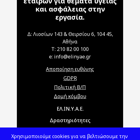
εταίρων για θέματα υγείας
και ασφάλειας στην
εργασία.
Δ: Λιοσίων 143 & Θειρσίου 6, 104 45,
Αθήνα
T: 210 82 00 100
e: info@elinyae.gr
Αποποίηση ευθύνης
GDPR
Πολιτική Β/Π
Δομή κόμβου
Main navigation
ΕΛ.ΙΝ.Υ.Α.Ε.
Δραστηριότητες
Θέματα ΥΑΕ
Χρησιμοποιούμε cookies για να βελτιώσουμε την