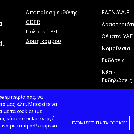
Main navig
Αποποίηση ευθύνης
ΕΛ.ΙΝ.Υ.Α.Ε.
α
GDPR
Δραστηριότ
Πολιτική Β/Π
Θέματα ΥΑΕ
α.
Δομή κόμβου
Νομοθεσία
Εκδόσεις
Νέα -
Εκδηλώσεις
e εμπειρία σας, να
ο μας κ.λπ. Μπορείτε να
ά με τα cookies (με
ας κάποιο cookie ενεργό
ΡΥΘΜΊΣΕΙΣ ΓΙΑ ΤΑ COOKIES
φωνα με τα προβλεπόμενα
Design &