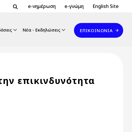
Header Top 2
Header Top
e-νημέρωση
e-γνώμη
English Site
Επικοινωνία
δόσεις
Νέα - Εκδηλώσεις
ΕΠΙΚΟΙΝΩΝΊΑ
ην επικινδυνότητα