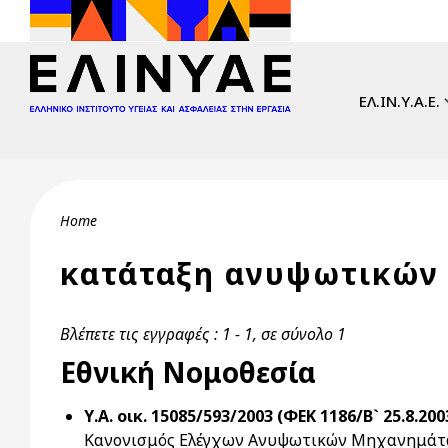
Skip to main content
Main navi
ΕΛ.ΙΝ.Υ.Α.Ε.
Breadcrumb
Home
κατάταξη ανυψωτικών 
Βλέπετε τις εγγραφές : 1 - 1, σε σύνολο 1
Εθνική Νομοθεσία
Υ.Α. οικ. 15085/593/2003 (ΦΕΚ 1186/Β` 25.8.200
Κανονισμός Ελέγχων Ανυψωτικών Μηχανημά