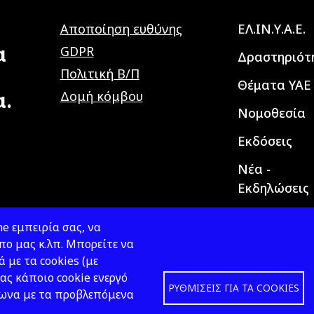
Main navig
Αποποίηση ευθύνης
ΕΛ.ΙΝ.Υ.Α.Ε.
α
GDPR
Δραστηριότ
Πολιτική Β/Π
Θέματα ΥΑΕ
α.
Δομή κόμβου
Νομοθεσία
Εκδόσεις
Νέα -
Εκδηλώσεις
e εμπειρία σας, να
ο μας κ.λπ. Μπορείτε να
ά με τα cookies (με
ας κάποιο cookie ενεργό
ΡΥΘΜΊΣΕΙΣ ΓΙΑ ΤΑ COOKIES
φωνα με τα προβλεπόμενα
Design &