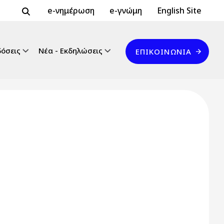
Header Top 2
Header Top
e-νημέρωση
e-γνώμη
English Site
Επικοινωνία
δόσεις
Νέα - Εκδηλώσεις
ΕΠΙΚΟΙΝΩΝΊΑ