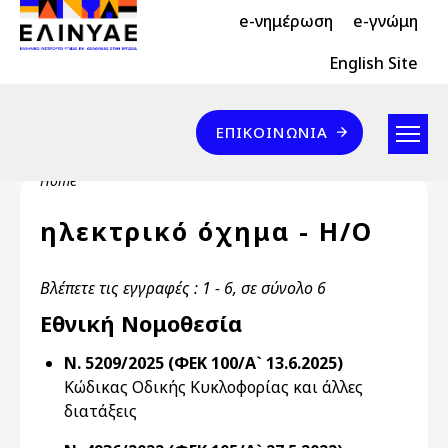
Header Top 2
Skip to main content
e-νημέρωση
e-γνώμη
Header Top
English Site
Επικοινωνία
ΕΠΙΚΟΙΝΩΝΊΑ
Breadcrumb
Home
ηλεκτρικό όχημα - Η/Ο
Βλέπετε τις εγγραφές : 1 - 6, σε σύνολο 6
Εθνική Νομοθεσία
Ν. 5209/2025 (ΦΕΚ 100/Α` 13.6.2025)
Κώδικας Οδικής Κυκλοφορίας και άλλες
διατάξεις