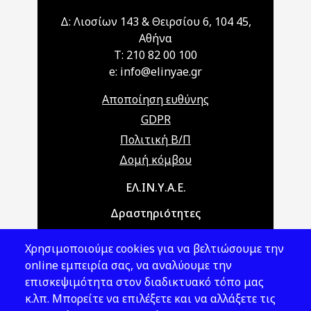
Δ: Λιοσίων 143 & Θειρσίου 6, 104 45,
Αθήνα
T: 210 82 00 100
e: info@elinyae.gr
Αποποίηση ευθύνης
GDPR
Πολιτική Β/Π
Δομή κόμβου
Main navigation
ΕΛ.ΙΝ.Υ.Α.Ε.
Δραστηριότητες
Θέματα ΥΑΕ
Χρησιμοποιούμε cookies για να βελτιώσουμε την
Νομοθεσία
online εμπειρία σας, να αναλύουμε την
επισκεψιμότητα στον διαδικτυακό τόπο μας
Εκδόσεις
κ.λπ. Μπορείτε να επιλέξετε και να αλλάξετε τις