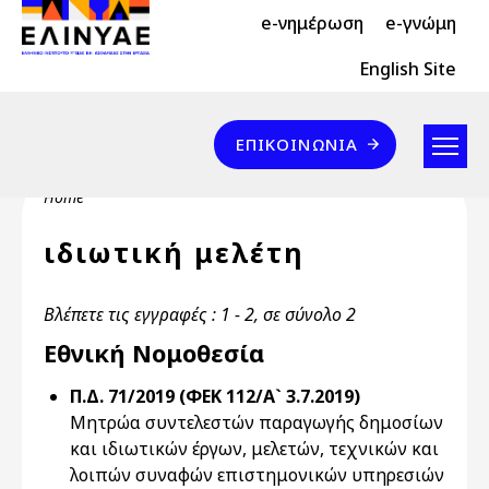
Header Top 2
Skip to main content
e-νημέρωση
e-γνώμη
Header Top
English Site
Επικοινωνία
ΕΠΙΚΟΙΝΩΝΊΑ
Breadcrumb
Home
ιδιωτική μελέτη
Βλέπετε τις εγγραφές : 1 - 2, σε σύνολο 2
Εθνική Νομοθεσία
Π.Δ. 71/2019 (ΦΕΚ 112/Α` 3.7.2019)
Μητρώα συντελεστών παραγωγής δημοσίων
και ιδιωτικών έργων, μελετών, τεχνικών και
λοιπών συναφών επιστημονικών υπηρεσιών