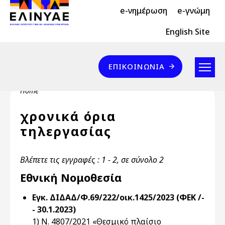
Header Top 2
Skip to main content
e-νημέρωση
e-γνώμη
Header Top
English Site
Επικοινωνία
ΕΠΙΚΟΙΝΩΝΊΑ
Breadcrumb
Home
χρονικά όρια
τηλεργασίας
Βλέπετε τις εγγραφές : 1 - 2, σε σύνολο 2
Εθνική Νομοθεσία
Εγκ. ΔΙΔΑΔ/Φ.69/222/οικ.1425/2023 (ΦΕΚ /-
- 30.1.2023)
1) Ν. 4807/2021 «Θεσμικό πλαίσιο