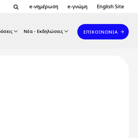
Header Top 2
Header Top
e-νημέρωση
e-γνώμη
English Site
Επικοινωνία
δόσεις
Νέα - Εκδηλώσεις
ΕΠΙΚΟΙΝΩΝΊΑ