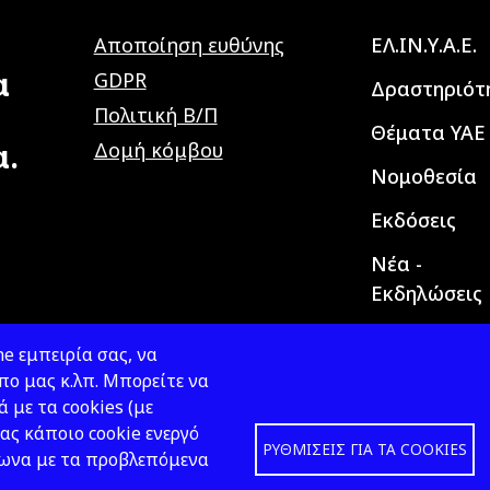
Main navig
Αποποίηση ευθύνης
ΕΛ.ΙΝ.Υ.Α.Ε.
α
GDPR
Δραστηριότ
Πολιτική Β/Π
Θέματα ΥΑΕ
α.
Δομή κόμβου
Νομοθεσία
Εκδόσεις
Νέα -
Εκδηλώσεις
e εμπειρία σας, να
ο μας κ.λπ. Μπορείτε να
ά με τα cookies (με
ας κάποιο cookie ενεργό
ΡΥΘΜΊΣΕΙΣ ΓΙΑ ΤΑ COOKIES
φωνα με τα προβλεπόμενα
Design &