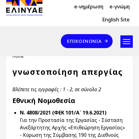
Header Top 2
Skip to main content
e-νημέρωση
e-γνώμη
Header Top
English Site
Επικοινωνία
ΕΠΙΚΟΙΝΩΝΊΑ
Breadcrumb
Home
γνωστοποίηση απεργίας
Βλέπετε τις εγγραφές : 1 - 2, σε σύνολο 2
Εθνική Νομοθεσία
Ν. 4808/2021 (ΦΕΚ 101/Α` 19.6.2021)
Για την Προστασία της Εργασίας - Σύσταση
Ανεξάρτητης Αρχής «Επιθεώρηση Εργασίας»
- Κύρωση της Σύμβασης 190 της Διεθνούς