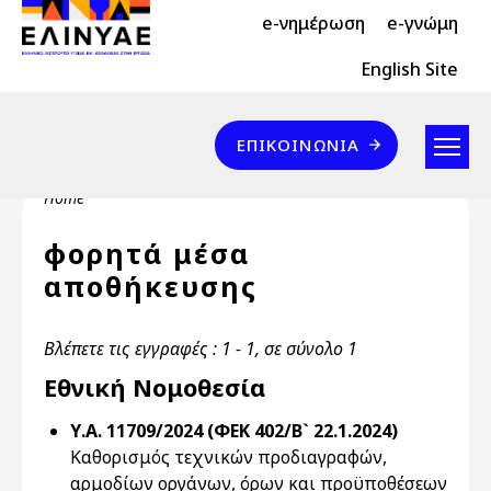
Header Top 2
Skip to main content
e-νημέρωση
e-γνώμη
Header Top
English Site
Επικοινωνία
ΕΠΙΚΟΙΝΩΝΊΑ
Breadcrumb
Home
φορητά μέσα
αποθήκευσης
Βλέπετε τις εγγραφές : 1 - 1, σε σύνολο 1
Εθνική Νομοθεσία
Υ.Α. 11709/2024 (ΦΕΚ 402/Β` 22.1.2024)
Καθορισμός τεχνικών προδιαγραφών,
αρμοδίων οργάνων, όρων και προϋποθέσεων