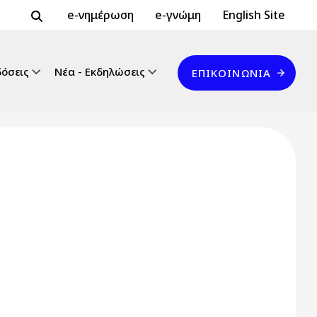
Header Top 2
Header Top
e-νημέρωση
e-γνώμη
English Site
Επικοινωνία
δόσεις
Νέα - Εκδηλώσεις
ΕΠΙΚΟΙΝΩΝΊΑ