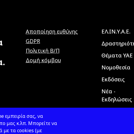
Main navig
Αποποίηση ευθύνης
ΕΛ.ΙΝ.Υ.Α.Ε.
α
GDPR
Δραστηριότ
Πολιτική Β/Π
Θέματα ΥΑΕ
α.
Δομή κόμβου
Νομοθεσία
Εκδόσεις
Νέα -
Εκδηλώσεις
e εμπειρία σας, να
ο μας κ.λπ. Μπορείτε να
ά με τα cookies (με