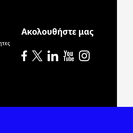
Ακολουθήστε μας
ation
ητες