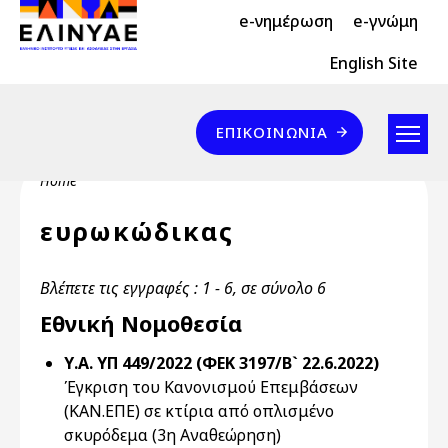
Header Top 2
Skip to main content
e-νημέρωση
e-γνώμη
Header Top
English Site
Επικοινωνία
ΕΠΙΚΟΙΝΩΝΊΑ
Breadcrumb
Home
ευρωκώδικας
Βλέπετε τις εγγραφές : 1 - 6, σε σύνολο 6
Εθνική Νομοθεσία
Υ.Α. ΥΠ 449/2022 (ΦΕΚ 3197/Β` 22.6.2022)
Έγκριση του Κανονισμού Επεμβάσεων
(ΚΑΝ.ΕΠΕ) σε κτίρια από οπλισμένο
σκυρόδεμα (3η Αναθεώρηση)