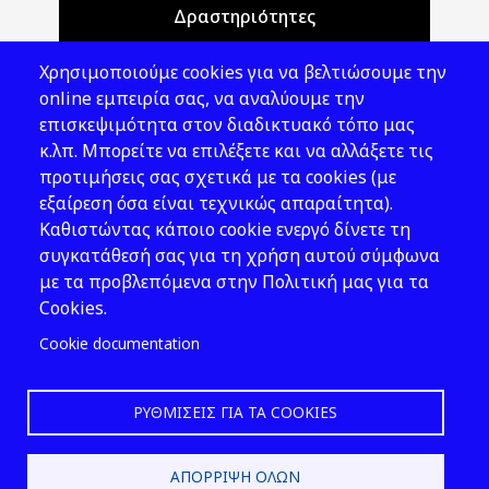
Δραστηριότητες
Θέματα ΥΑΕ
Χρησιμοποιούμε cookies για να βελτιώσουμε την
Νομοθεσία
online εμπειρία σας, να αναλύουμε την
επισκεψιμότητα στον διαδικτυακό τόπο μας
Εκδόσεις
κ.λπ. Μπορείτε να επιλέξετε και να αλλάξετε τις
προτιμήσεις σας σχετικά με τα cookies (με
Νέα - Εκδηλώσεις
εξαίρεση όσα είναι τεχνικώς απαραίτητα).
Ακολουθήστε μας
Καθιστώντας κάποιο cookie ενεργό δίνετε τη
συγκατάθεσή σας για τη χρήση αυτού σύμφωνα
με τα προβλεπόμενα στην Πολιτική μας για τα
Cookies.
Cookie documentation
ΡΥΘΜΊΣΕΙΣ ΓΙΑ ΤΑ COOKIES
2026 © ΕΛ.ΙΝ.Υ.Α.Ε.
ΑΠΌΡΡΙΨΗ ΌΛΩΝ