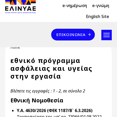
Header Top 2
Skip to main content
e-νημέρωση
e-γνώμη
Header Top
English Site
Επικοινωνία
ΕΠΙΚΟΙΝΩΝΊΑ
Breadcrumb
Home
εθνικό πρόγραμμα
ασφάλειας και υγείας
στην εργασία
Βλέπετε τις εγγραφές : 1 - 2, σε σύνολο 2
Εθνική Νομοθεσία
Υ.Α. 4630/2026 (ΦΕΚ 1187/Β` 6.3.2026)
Τροποποίηση της υπ’ αρ. 73066/01.08.2022