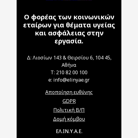
Ο φορέας των κοινωνικών
εταίρων για θέματα υγείας
και ασφάλειας στην
εργασία.
Δ: Λιοσίων 143 & Θειρσίου 6, 104 45,
Αθήνα
T: 210 82 00 100
e: info@elinyae.gr
Αποποίηση ευθύνης
GDPR
Πολιτική Β/Π
Δομή κόμβου
Main navigation
ΕΛ.ΙΝ.Υ.Α.Ε.