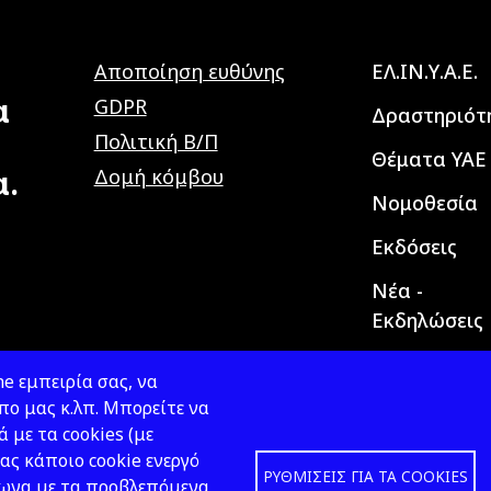
Main navig
Αποποίηση ευθύνης
ΕΛ.ΙΝ.Υ.Α.Ε.
α
GDPR
Δραστηριότ
Πολιτική Β/Π
Θέματα ΥΑΕ
α.
Δομή κόμβου
Νομοθεσία
Εκδόσεις
Νέα -
Εκδηλώσεις
e εμπειρία σας, να
ο μας κ.λπ. Μπορείτε να
ά με τα cookies (με
ας κάποιο cookie ενεργό
ΡΥΘΜΊΣΕΙΣ ΓΙΑ ΤΑ COOKIES
φωνα με τα προβλεπόμενα