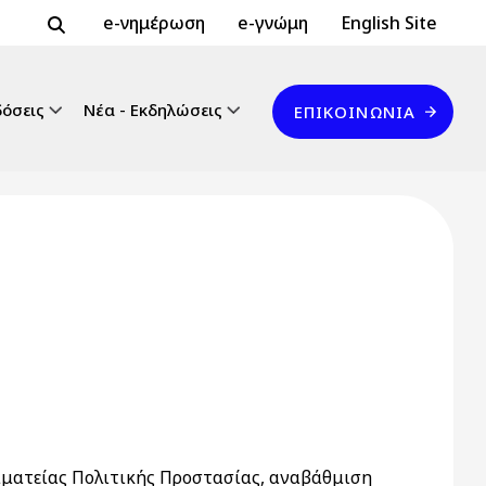
Header Top 2
Header Top
e-νημέρωση
e-γνώμη
English Site
Επικοινωνία
δόσεις
Νέα - Εκδηλώσεις
ΕΠΙΚΟΙΝΩΝΊΑ
μματείας Πολιτικής Προστασίας, αναβάθμιση